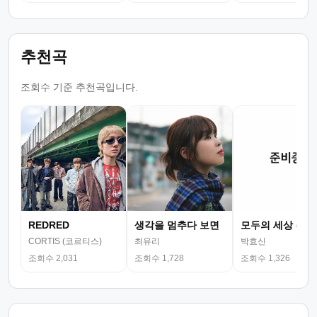
추천곡
조회수 기준 추천곡입니다.
REDRED
생각을 멈추다 보면
모두의 세상 (뮤
CORTIS (코르티스)
최유리
박효신
조회수 2,031
조회수 1,728
조회수 1,326