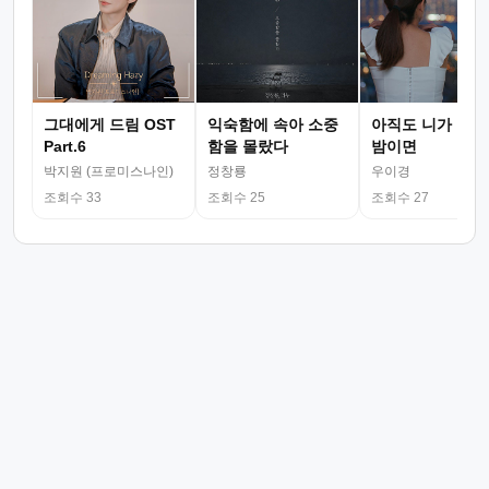
그대에게 드림 OST
익숙함에 속아 소중
아직도 니가 그리
Part.6
함을 몰랐다
밤이면
박지원 (프로미스나인)
정창룡
우이경
조회수 33
조회수 25
조회수 27