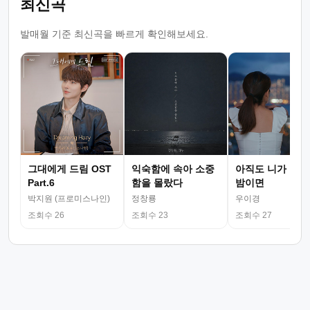
최신곡
발매월 기준 최신곡을 빠르게 확인해보세요.
그대에게 드림 OST
익숙함에 속아 소중
아직도 니가 그리
Part.6
함을 몰랐다
밤이면
박지원 (프로미스나인)
정창룡
우이경
조회수 26
조회수 23
조회수 27