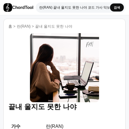
ChordTool
검색
홈
>
란(RAN)
>
끝내 울지도 못한 나야
끝내 울지도 못한 나야
가수
란(RAN)