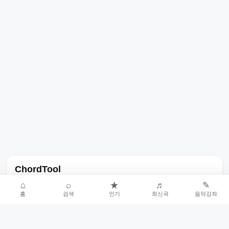
ChordTool
노래 가사, 곡 정보, 코드, 악보를 한곳에서 찾을 수 있는 음악 정보
⌂
⌕
★
♬
✎
홈
검색
인기
최신곡
음악강좌
서비스입니다.
인기곡 중심으로 악보와 코드 콘텐츠를 계속 확장합니다.
홈
인기차트
최신곡
음악강좌
악보 요청