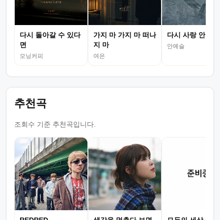
다시 돌아갈 수 있다
가지 마 가지 마 떠나
다시 사랑 안 할
면
지 마
안예슬
모닝커피
여은
추천곡
조회수 기준 추천곡입니다.