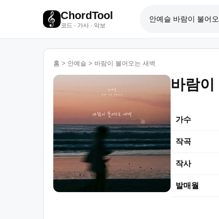
ChordTool
코드 · 가사 · 악보
홈
>
안예슬
>
바람이 불어오는 새벽
바람이
가수
작곡
작사
발매월