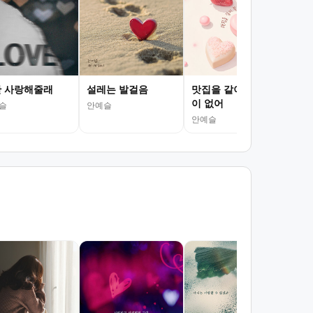
래
안예
 사랑해줄래
설레는 발걸음
맛집을 같이 갈 사람
이 없어
슬
안예슬
안예슬
내 
해
란(R