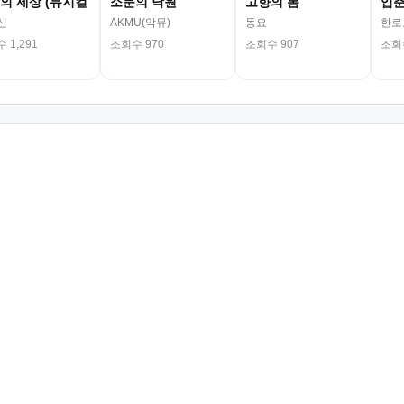
의 세상 (뮤지컬
소문의 낙원
고향의 봄
입
신
AKMU(악뮤)
동요
한로
 1,291
조회수 970
조회수 907
조회수