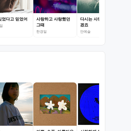
잊었다고 믿었어
사랑하고 사랑했던
다시는 사랑할 수 없
그때
겠죠
일
한경일
안예슬
서
김광
조회