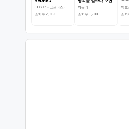
REDRED
생각을 멈추다 보면
모두
CORTIS (코르티스)
최유리
박효
조회수 2,019
조회수 1,700
조회수