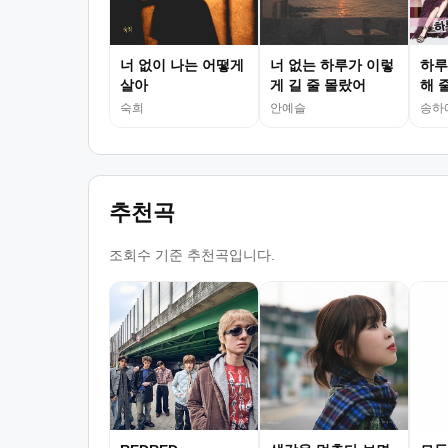
너 없이 나는 어떻게
너 없는 하루가 이렇
하루
살아
게 길 줄 몰랐어
해 
숙희
안예슬
송하
추천곡
조회수 기준 추천곡입니다.