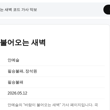
 불어오는 새벽
안예슬
필승불패, 장석원
필승불패
2026.05.12
안예슬의 "바람이 불어오는 새벽" 가사 페이지입니다. 곡