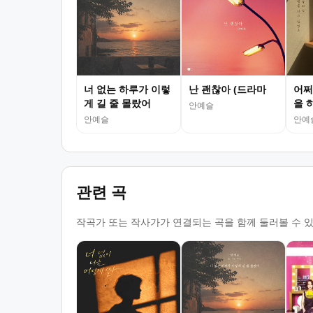
너 없는 하루가 이렇
난 괜찮아 (드라마
어쩌
게 길 줄 몰랐어
을 
안예슬
안예슬
안예
관련 곡
작곡가 또는 작사가가 연결되는 곡을 함께 둘러볼 수 