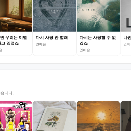
면 우리는 이별
다시 사랑 안 할래
다시는 사랑할 수 없
나만
하고 있었죠
겠죠
안예슬
안예
슬
안예슬
있습니다.