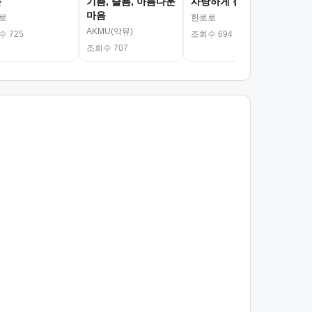
춘
기쁨, 슬픔, 아름다운
사랑하게 될 거야
마음
로
한로로
AKMU(악뮤)
 725
조회수 694
조회수 707