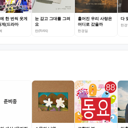
에 한 번씩 웃게
눈 감고 그대를 그려
흩어진 우리 사랑은
다 
줄게(드라마
요
어디로 갔을까
한경
예
란(RAN)
한경일