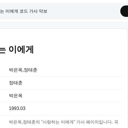
는 이에게
박은옥,정태춘
정태춘
박은옥
1993.03
박은옥,정태춘의 "사랑하는 이에게" 가사 페이지입니다. 곡