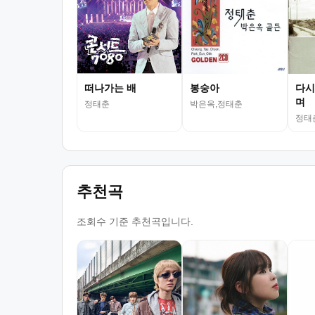
떠나가는 배
봉숭아
다시
며
정태춘
박은옥,정태춘
정태
추천곡
조회수 기준 추천곡입니다.