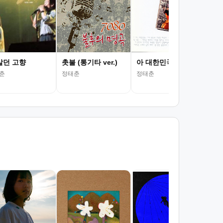
정태
살던 고향
촛불 (통기타 ver.)
아 대한민국
춘
정태춘
정태춘
서
김광
조회