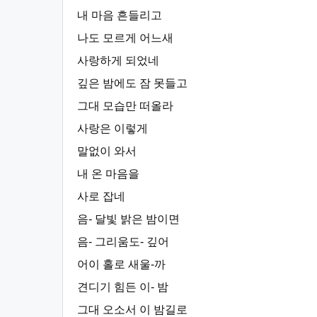
내 마음 흔들리고
나도 모르게 어느새
사랑하게 되었네
깊은 밤에도 잠 못들고
그대 모습만 떠올라
사랑은 이렇게
말없이 와서
내 온 마음을
사로 잡네
음- 달빛 밝은 밤이면
음- 그리움도- 깊어
어이 홀로 새울-까
견디기 힘든 이- 밤
그대 오소서 이 밤길로