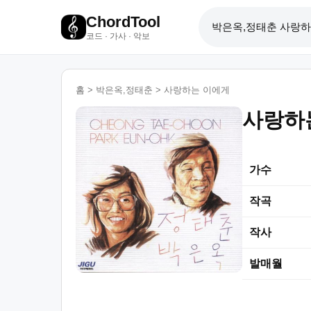
ChordTool
코드 · 가사 · 악보
홈
>
박은옥,정태춘
>
사랑하는 이에게
사랑하
가수
작곡
작사
발매월