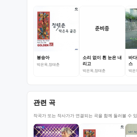
봉숭아
소리 없이 흰 눈은 내
바다
리고
스
박은옥,정태춘
박은옥,정태춘
박은
관련 곡
작곡가 또는 작사가가 연결되는 곡을 함께 둘러볼 수 