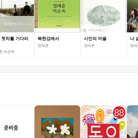
 첫차를 기다리
북한강에서
시인의 마을
나 
정태춘
정태춘
정태
춘,박은옥