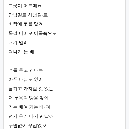
그곳이 어드메뇨
강남길로 해남길-로
바람에 돛을 맡겨
물결 너머로 어둠속으로
저기 멀리
떠나가-는-배
너를 두고 간다는
아픈 다짐도 없이
남기고 가져갈 것 없는
저 무욕의 땅을 찾아
가는 배여 가는 배-여
언제 우리 다시 만날까
꾸밈없이 꾸밈없-이