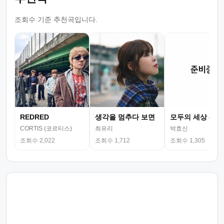
조회수 기준 추천곡입니다.
REDRED
생각을 멈추다 보면
모두의 세상 (뮤
CORTIS (코르티스)
최유리
박효신
조회수 2,022
조회수 1,712
조회수 1,305