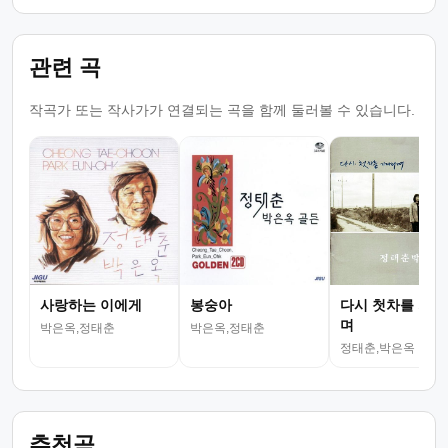
관련 곡
작곡가 또는 작사가가 연결되는 곡을 함께 둘러볼 수 있습니다.
사랑하는 이에게
봉숭아
다시 첫차를 기다
며
박은옥,정태춘
박은옥,정태춘
정태춘,박은옥
추천곡