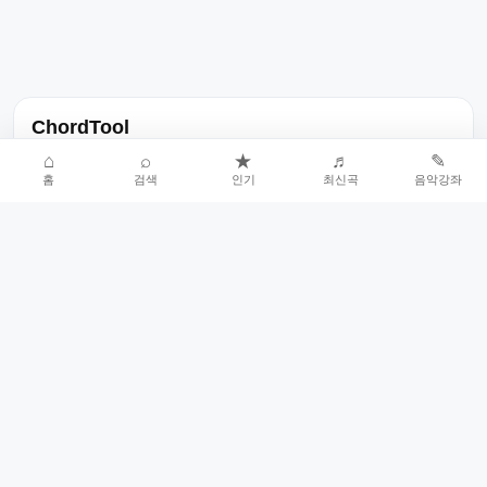
ChordTool
노래 가사, 곡 정보, 코드, 악보를 한곳에서 찾을 수 있는 음악 정보
⌂
⌕
★
♬
✎
홈
검색
인기
최신곡
음악강좌
서비스입니다.
인기곡 중심으로 악보와 코드 콘텐츠를 계속 확장합니다.
홈
인기차트
최신곡
음악강좌
악보 요청
오류 신고
🎼
작업자
© 2026 ChordTool. All rights reserved.
Today :
17,376
명
⚙