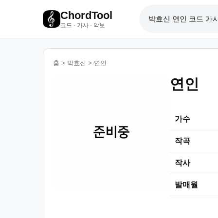
ChordTool
코드 · 가사 · 악보
홈
>
박효신
>
연인
연인
가수
작곡
작사
발매월