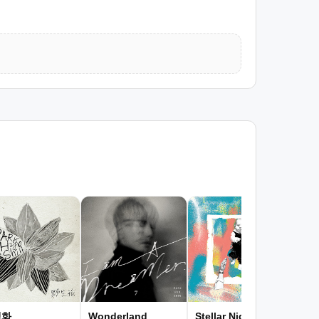
동
박효
생화
Wonderland
Stellar Night