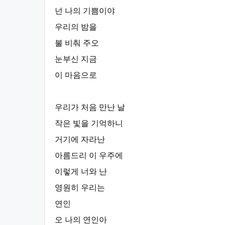
넌 나의 기쁨이야
우리의 밤을
불 비춰 주오
눈부신 지금
이 마음으로
우리가 처음 만난 날
작은 빛을 기억하니
거기에 자라난
아름드리 이 우주에
이렇게 너와 난
영원히 우리는
연인
오 나의 연인아