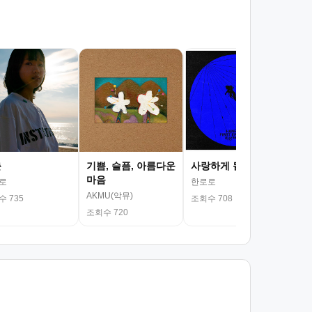
서
김광
조회
춘
기쁨, 슬픔, 아름다운
사랑하게 될 거야
마음
로
한로로
AKMU(악뮤)
 735
조회수 708
조회수 720