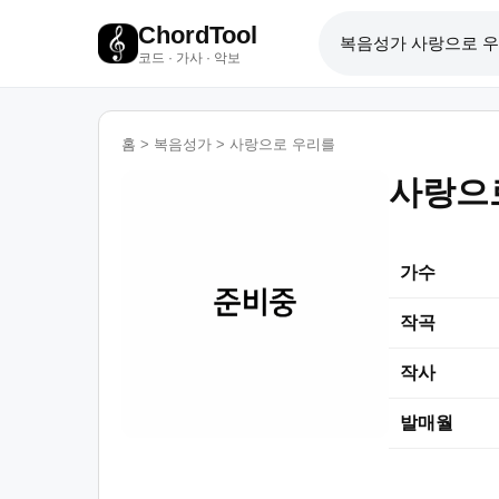
ChordTool
코드 · 가사 · 악보
홈
>
복음성가
>
사랑으로 우리를
사랑으
가수
작곡
작사
발매월