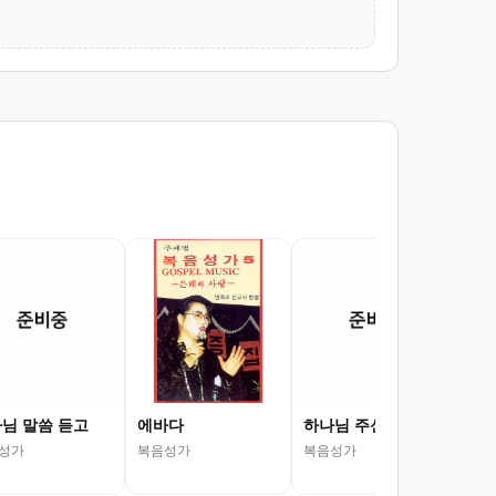
당
복음
님 말씀 듣고
에바다
하나님 주신 이 땅
성가
복음성가
복음성가