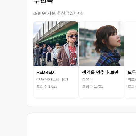
추천곡
조회수 기준 추천곡입니다.
REDRED
생각을 멈추다 보면
모두
CORTIS (코르티스)
최유리
박효
조회수 2,029
조회수 1,721
조회수