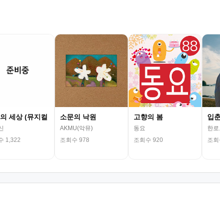
의 세상 (뮤지컬
소문의 낙원
고향의 봄
입
신
AKMU(악뮤)
동요
한로
 1,322
조회수 978
조회수 920
조회수