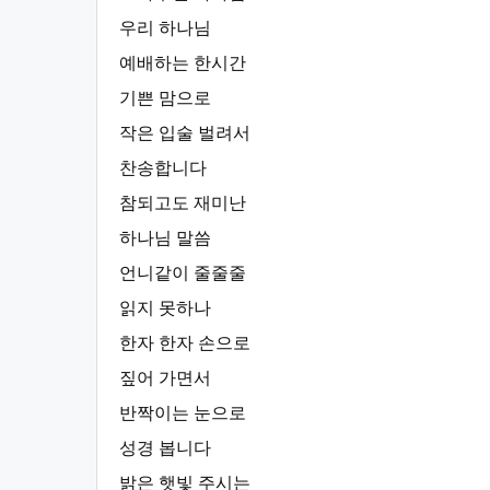
우리 하나님
예배하는 한시간
기쁜 맘으로
작은 입술 벌려서
찬송합니다
참되고도 재미난
하나님 말씀
언니같이 줄줄줄
읽지 못하나
한자 한자 손으로
짚어 가면서
반짝이는 눈으로
성경 봅니다
밝은 햇빛 주시는