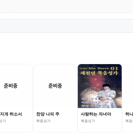
지게 하소서
찬양 나의 주
사랑하는 자녀야
하나
성가
복음성가
복음성가
복음