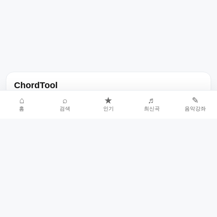
ChordTool
노래 가사, 곡 정보, 코드, 악보를 한곳에서 찾을 수 있는 음악 정보
⌂
⌕
★
♬
✎
홈
검색
인기
최신곡
음악강좌
서비스입니다.
인기곡 중심으로 악보와 코드 콘텐츠를 계속 확장합니다.
홈
인기차트
최신곡
음악강좌
악보 요청
오류 신고
🎼
작업자
© 2026 ChordTool. All rights reserved.
Today :
19,223
명
⚙