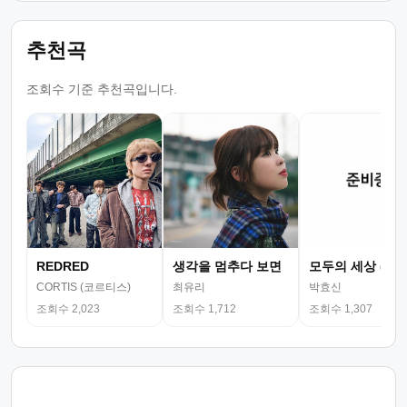
추천곡
조회수 기준 추천곡입니다.
REDRED
생각을 멈추다 보면
모두의 세상 (뮤
CORTIS (코르티스)
최유리
박효신
조회수 2,023
조회수 1,712
조회수 1,307