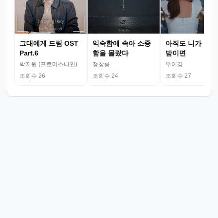
그대에게 드림 OST
익숙함에 속아 소중
아직도 니가 그리
Part.6
함을 몰랐다
밤이면
박지원 (프로미스나인)
정창룡
우이경
조회수 26
조회수 24
조회수 27