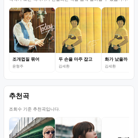
조개껍질 묶어
두 손을 마주 잡고
화가 났을까
윤형주
김세환
김세환
추천곡
조회수 기준 추천곡입니다.