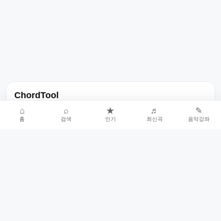
ChordTool
노래 가사, 곡 정보, 코드, 악보를 한곳에서 찾을 수 있는 음악 정보
⌂
⌕
★
♬
✎
홈
검색
인기
최신곡
음악강좌
서비스입니다.
인기곡 중심으로 악보와 코드 콘텐츠를 계속 확장합니다.
홈
인기차트
최신곡
음악강좌
악보 요청
오류 신고
🎼
작업자
© 2026 ChordTool. All rights reserved.
Today :
22,768
명
⚙