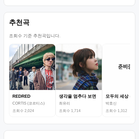
추천곡
조회수 기준 추천곡입니다.
REDRED
생각을 멈추다 보면
모두의 세상 (뮤
CORTIS (코르티스)
최유리
박효신
조회수 2,024
조회수 1,714
조회수 1,312