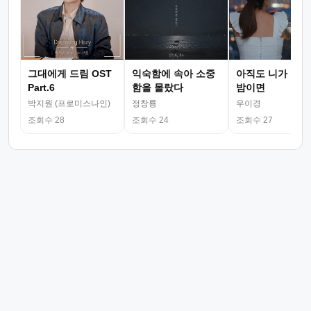
그대에게 드림 OST
익숙함에 속아 소중
아직도 니가 그리
Part.6
함을 몰랐다
밤이면
박지원 (프로미스나인)
정창룡
우이경
조회수 28
조회수 24
조회수 27