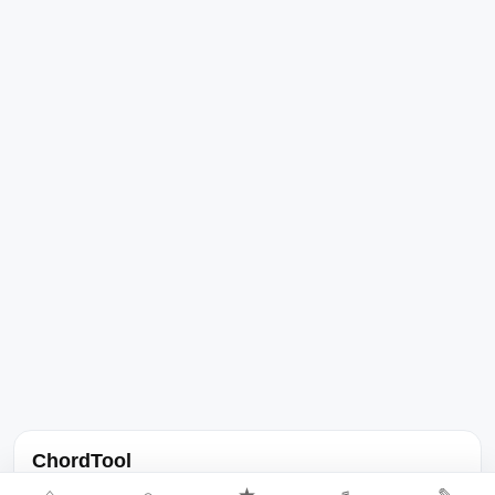
ChordTool
노래 가사, 곡 정보, 코드, 악보를 한곳에서 찾을 수 있는 음악 정보