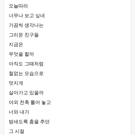
오늘따라
너무나 보고 싶네
가끔씩 생각나는
그리운 친구들
지금은
무엇을 할까
아직도 그때처럼
철없는 모습으로
멋지게
살아가고 있을까
야외 전축 틀어 놓고
너와 내가
밤새도록 춤을 추던
그 시절