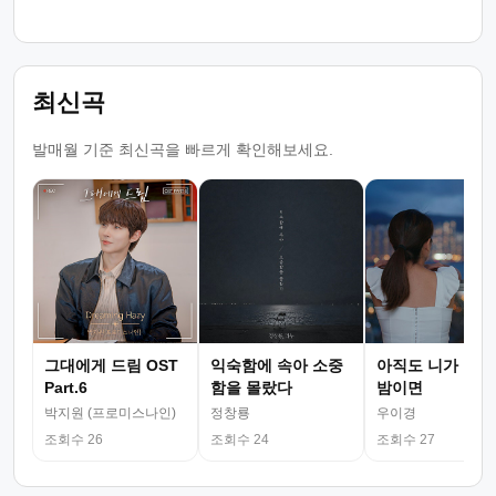
최신곡
발매월 기준 최신곡을 빠르게 확인해보세요.
그대에게 드림 OST
익숙함에 속아 소중
아직도 니가 그리
Part.6
함을 몰랐다
밤이면
박지원 (프로미스나인)
정창룡
우이경
조회수 26
조회수 24
조회수 27