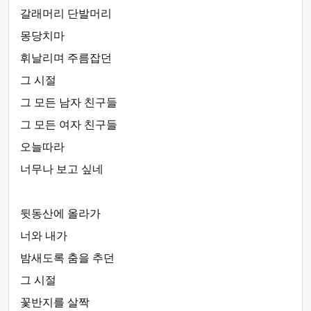
갈래머리 단발머리
몽당치마
휘날리며 주름잡던
그 시절
그 모든 남자 친구들
그 모든 여자 친구들
오늘따라
너무나 보고 싶네
뒷동산에 올라가
너와 내가
밤새도록 춤을 추던
그 시절
꽃반지를 살짝