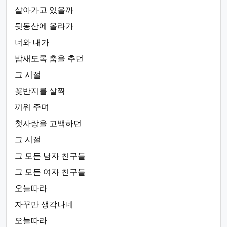
살아가고 있을까
뒷동산에 올라가
너와 내가
밤새도록 춤을 추던
그 시절
꽃반지를 살짝
끼워 주며
첫사랑을 고백하던
그 시절
그 모든 남자 친구들
그 모든 여자 친구들
오늘따라
자꾸만 생각나네
오늘따라