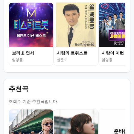
보라빛 엽서
사랑의 트위스트
사랑이 이런 건가
임영웅
설운도
임영웅
추천곡
조회수 기준 추천곡입니다.