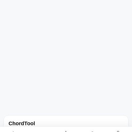
ChordTool
노래 가사, 곡 정보, 코드, 악보를 한곳에서 찾을 수 있는 음악 정보