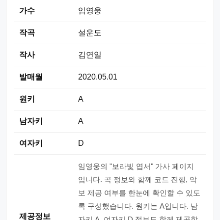
가수
임영웅
작곡
설운도
작사
김연일
발매월
2020.05.01
원키
A
남자키
A
여자키
D
임영웅의 "보라빛 엽서" 가사 페이지
입니다. 곡 정보와 함께 코드 진행, 악
보 제공 여부를 한눈에 확인할 수 있도
록 구성했습니다. 원키는 A입니다. 남
제공정보
자키 A, 여자키 D 정보도 함께 제공합