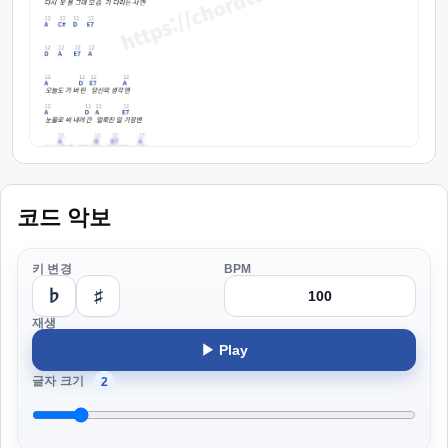
코드 악보
키 변경
BPM
♭
♯
재생
▶ Play
글자 크기
2