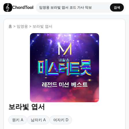
ChordTool
검색
홈
>
임영웅
>
보라빛 엽서
보라빛 엽서
원키 A
남자키 A
여자키 D