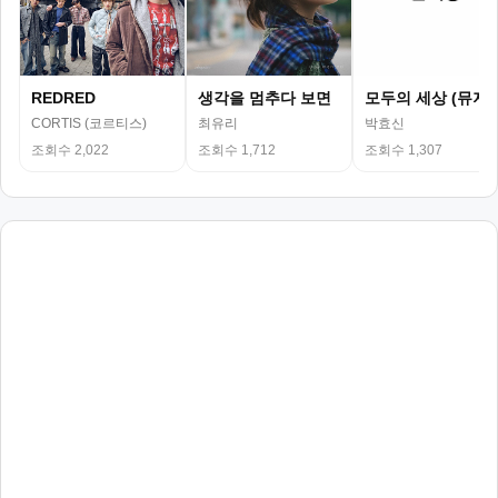
REDRED
생각을 멈추다 보면
모두의 세상 (뮤지
CORTIS (코르티스)
최유리
박효신
조회수 2,022
조회수 1,712
조회수 1,307