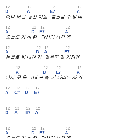
12
12
12
12
D
A
E7
A
떠나 버린
당신 마음
붙잡을 수 없
네
12
12
12
12
A
D
E7
A
오늘도 가 버
린
당신의 생각
엔
12
12
12
12
A
D
A
E7
눈물로 써 내려
간
얼룩진 일
기장엔
12
12
12
12
A
D
E7
A
다시
못 올 그대 모
습 기
다리는 사
연
12
12
12
12
A
C#
D
E7
12
12
12
12
D
A
E7
A
12
12
12
12
A
D
E7
A