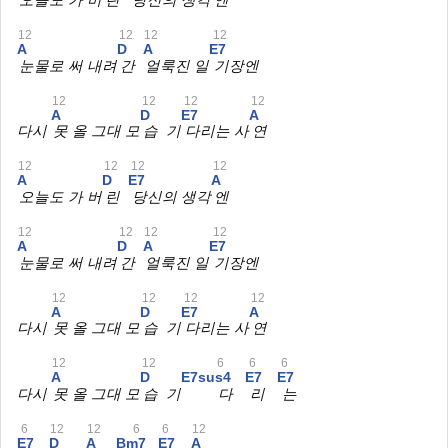
오늘도 가 버
린
당신의 생각
엔
12
12
12
12
A
D
A
E7
눈물로 써 내려
간
얼룩진 일
기장엔
12
12
12
12
A
D
E7
A
다시
못 올 그대 모
습 기
다리는 사
연
12
12
12
12
A
D
E7
A
오늘도 가 버
린
당신의 생각
엔
12
12
12
12
A
D
A
E7
눈물로 써 내려
간
얼룩진 일
기장엔
12
12
12
12
A
D
E7
A
다시
못 올 그대 모
습 기
다리는 사
연
12
12
6
6
6
A
D
E7sus4
E7
E7
다시
못 올 그대 모
습 기
다
리
는
6
12
12
6
6
12
E7
D
A
Bm7
E7
A