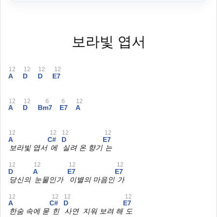
보라빛 엽서
12
12
12
12
A
D
D
E7
12
12
6
6
12
A
D
Bm7
E7
A
12
12
12
12
A
C#
D
E7
보라빛 엽서
에
실려 온 향기
는
12
12
12
12
D
A
E7
E7
당신의
눈물인가
이별의 마음인
가
12
12
12
12
A
C#
D
E7
한숨 속에 묻
힌
사연 지워 보려 해
도