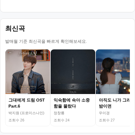
최신곡
발매월 기준 최신곡을 빠르게 확인해보세요.
그대에게 드림 OST
익숙함에 속아 소중
아직도 니가 그리운
Part.6
함을 몰랐다
밤이면
박지원 (프로미스나인)
정창룡
우이경
조회수 26
조회수 24
조회수 27