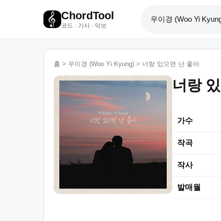
ChordTool
코드 · 가사 · 악보
홈
>
우이경 (Woo Yi Kyung)
>
너랑 있으면 난 좋아
너랑 있
가수
작곡
작사
발매월