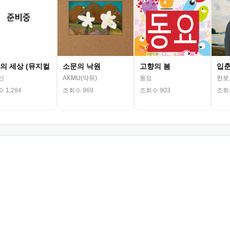
의 세상 (뮤지컬
소문의 낙원
고향의 봄
입
신
AKMU(악뮤)
동요
한로
 1,284
조회수 969
조회수 903
조회수