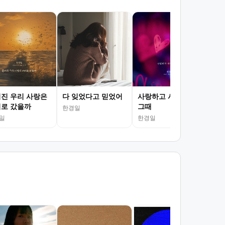
창가
리디아
진 우리 사랑은
다 잊었다고 믿었어
사랑하고 사랑했던
로 갔을까
그때
한경일
일
한경일
서