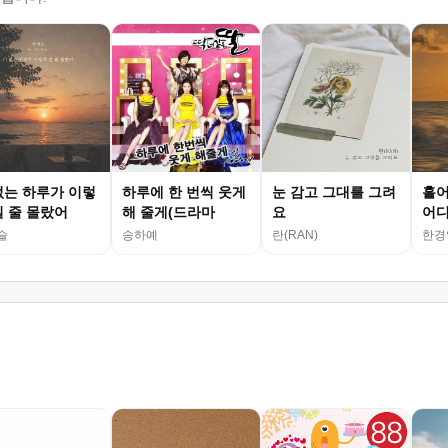
없는 하루가 이렇
하루에 한 번씩 웃게
눈 감고 그대를 그려
흩어
길 줄 몰랐어
해 줄게(드라마
요
어디
슬
송하예
란(RAN)
한경