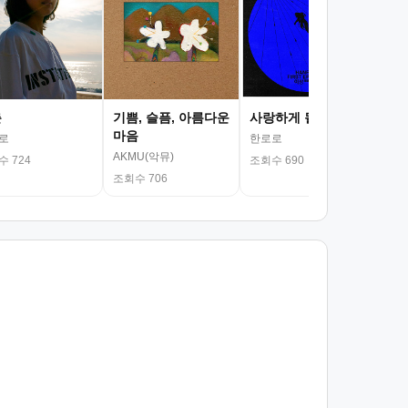
김광
조회
춘
기쁨, 슬픔, 아름다운
사랑하게 될 거야
마음
로
한로로
AKMU(악뮤)
 724
조회수 690
조회수 706