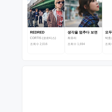
REDRED
생각을 멈추다 보면
모두
CORTIS (코르티스)
최유리
박효
조회수 2,016
조회수 1,694
조회수