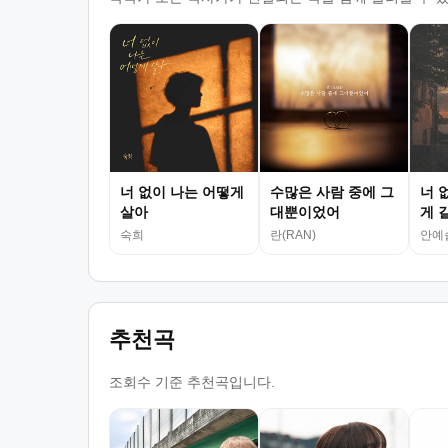
너 없이 나는 어떻게
수많은 사람 중에 그
너 
살아
대뿐이었어
게 
숙희
란(RAN)
안예
추천곡
조회수 기준 추천곡입니다.