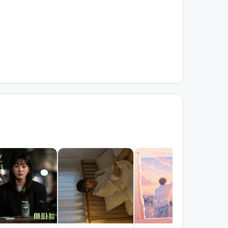
내 
게 
숙희
조회