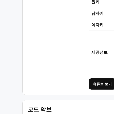
원키
남자키
여자키
제공정보
유튜브 보기
코드 악보