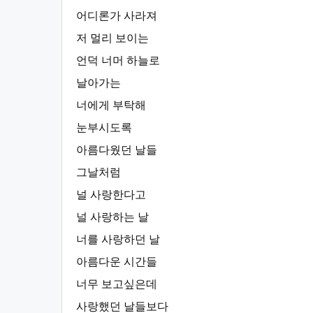
어디론가 사라져
저 멀리 보이는
언덕 너머 하늘로
날아가는
너에게 부탁해
눈부시도록
아름다웠던 날들
그날처럼
널 사랑한다고
널 사랑하는 날
너를 사랑하던 날
아름다운 시간들
너무 보고싶은데
사랑했던 날들보다