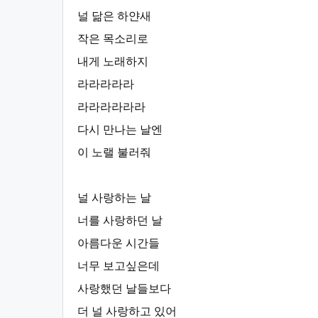
널 닮은 하얀새
작은 목소리로
내게 노래하지
라라라라라
라라라라라라
다시 만나는 날엔
이 노랠 불러줘
널 사랑하는 날
너를 사랑하던 날
아름다운 시간들
너무 보고싶은데
사랑했던 날들보다
더 널 사랑하고 있어