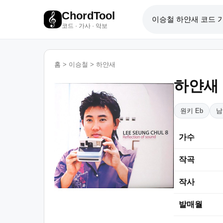
ChordTool
코드 · 가사 · 악보
홈
>
이승철
>
하얀새
하얀새
원키 Eb
남
가수
작곡
작사
발매월