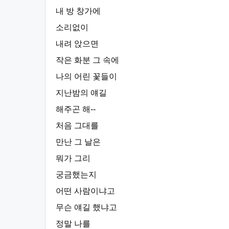
내 방 창가에
소리없이
내려 앉으면
작은 화분 그 속에
나의 어린 꽃들이
지난밤의 얘길
해주곤 해--
처음 그대를
만난 그 날은
뭐가 그리
궁금했는지
어떤 사람이냐고
무슨 얘길 했냐고
정말 나를