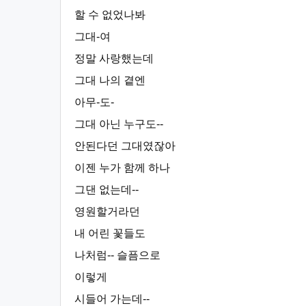
할 수 없었나봐
그대-여
정말 사랑했는데
그대 나의 곁엔
아무-도-
그대 아닌 누구도--
안된다던 그대였잖아
이젠 누가 함께 하나
그댄 없는데--
영원할거라던
내 어린 꽃들도
나처럼-- 슬픔으로
이렇게
시들어 가는데--