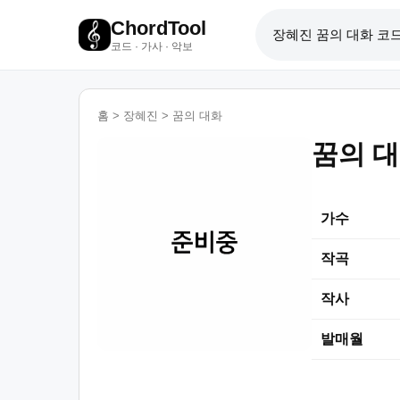
ChordTool
코드 · 가사 · 악보
홈
>
장혜진
>
꿈의 대화
꿈의 
가수
작곡
작사
발매월