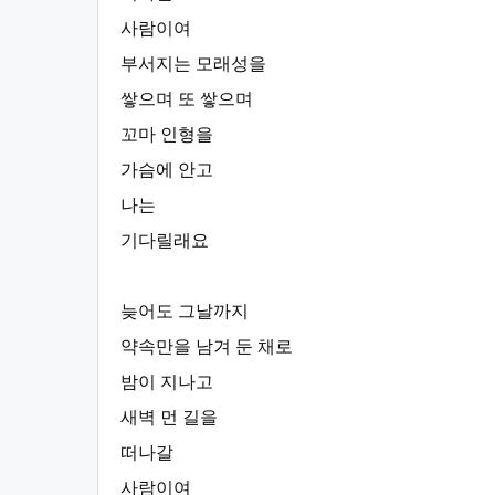
사람이여
부서지는 모래성을
쌓으며 또 쌓으며
꼬마 인형을
가슴에 안고
나는
기다릴래요
늦어도 그날까지
약속만을 남겨 둔 채로
밤이 지나고
새벽 먼 길을
떠나갈
사람이여