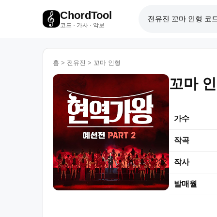
ChordTool
코드 · 가사 · 악보
홈
>
전유진
>
꼬마 인형
꼬마 
가수
작곡
작사
발매월