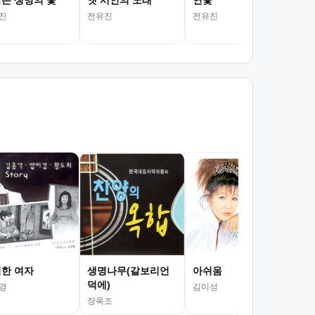
은 생명의 꽃
옛 시인의 노래
연꽃
진
전유진
전유진
바
김국
한 여자
생명나무(갈보리언
아쉬움
덕에)
경
김미성
장욱조