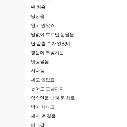
맨 처음
당신을
알고 말았죠
말없이 흐르던 눈물을
난 감출 수가 없었네
창문에 부딪치는
빗방울을
하나둘
세고 있었죠
늦어도 그날까지
약속만을 남겨 둔 채로
밤이 지나고
새벽 먼 길을
떠나갈