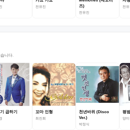
야
가요 가요
Memories (메모리
사랑
즈)
진
전유진
전유
전유진
있습니다.
기 곱하기
꼬마 인형
천년바위 (Disco
평범
Ver.)
경
최진희
양미
박정식