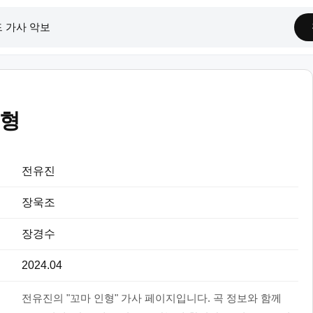
인형
전유진
장욱조
장경수
2024.04
전유진의 "꼬마 인형" 가사 페이지입니다. 곡 정보와 함께