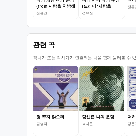
나의 사랑 나의 운명
나의 사랑 나의 운명
나비
(from 사랑을 처방해
(드라마"사랑을
전유
드립니다 OST)
처..")
전유진
전유진
관련 곡
작곡가 또는 작사가가 연결되는 곡을 함께 둘러볼 수 
정 주지 않으리
당신은 나의 운명
더하
김승덕
석지훈
강문