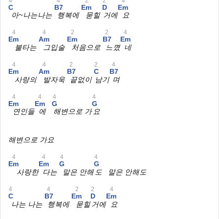
4
4
2
2
4
C
B7
Em
D
Em
아~나는나는
행복에
묻힐
거에
요
4
4
2
2
4
Em
Am
Em
B7
Em
불타는
그입술
처음으로
느꼈
네
4
4
2
2
4
Em
Am
B7
C
B7
사랑의
발자욱
끝없이
남기
며
4
4
4
4
Em
Em
G
G
연인들
에
해변으로 가
요
해변으로 가요
4
4
4
4
Em
Em
G
G
사랑한
다는
말은 안해
도 말은 안해도
4
4
2
2
4
C
B7
Em
D
Em
나는 나는
행복에
묻힐
거에
요