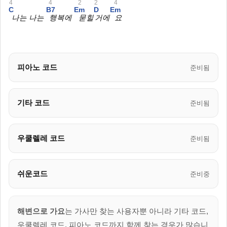
4
4
2
2
4
C
B7
Em
D
Em
나는 나는
행복에
묻힐
거에
요
피아노 코드
준비됨
기타 코드
준비됨
우쿨렐레 코드
준비됨
쉬운코드
준비중
해변으로 가요
는 가사만 찾는 사용자뿐 아니라 기타 코드,
우쿨렐레 코드, 피아노 코드까지 함께 찾는 경우가 많습니