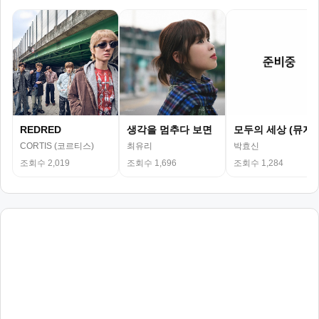
REDRED
생각을 멈추다 보면
모두의 세상 (뮤지
CORTIS (코르티스)
최유리
박효신
조회수 2,019
조회수 1,696
조회수 1,284