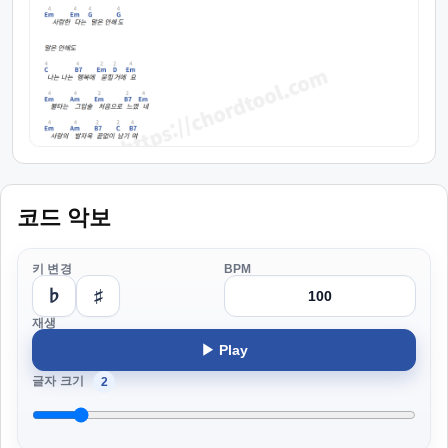
코드 악보
키 변경
BPM
♭
♯
재생
▶ Play
글자 크기
2