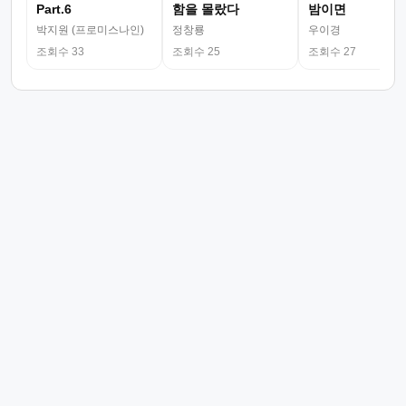
Part.6
함을 몰랐다
밤이면
박지원 (프로미스나인)
정창룡
우이경
조회수 33
조회수 25
조회수 27