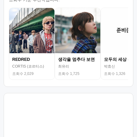
REDRED
생각을 멈추다 보면
모두의 세상 (뮤
CORTIS (코르티스)
최유리
박효신
조회수 2,029
조회수 1,725
조회수 1,326