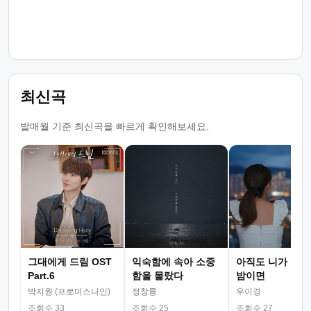
최신곡
발매월 기준 최신곡을 빠르게 확인해보세요.
그대에게 드림 OST
익숙함에 속아 소중
아직도 니가 그리
Part.6
함을 몰랐다
밤이면
박지원 (프로미스나인)
정창룡
우이경
조회수 33
조회수 25
조회수 27