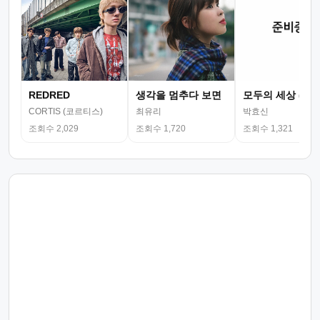
REDRED
생각을 멈추다 보면
모두의 세상 (뮤
CORTIS (코르티스)
최유리
박효신
조회수 2,029
조회수 1,720
조회수 1,321