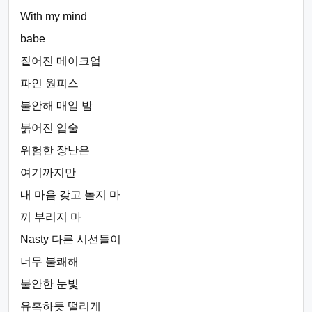
With my mind
babe
짙어진 메이크업
파인 원피스
불안해 매일 밤
붉어진 입술
위험한 장난은
여기까지만
내 마음 갖고 놀지 마
끼 부리지 마
Nasty 다른 시선들이
너무 불쾌해
불안한 눈빛
유혹하듯 떨리게