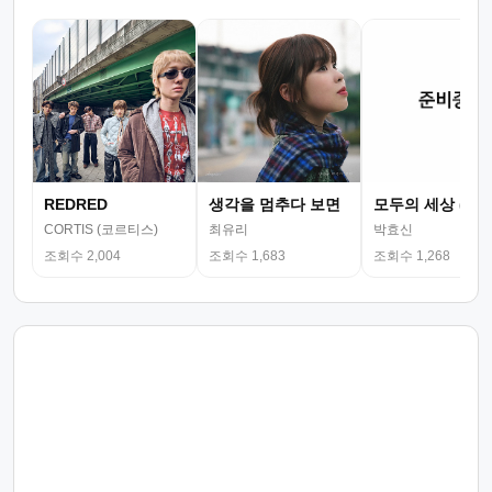
REDRED
생각을 멈추다 보면
모두의 세상 (뮤
CORTIS (코르티스)
최유리
박효신
조회수 2,004
조회수 1,683
조회수 1,268