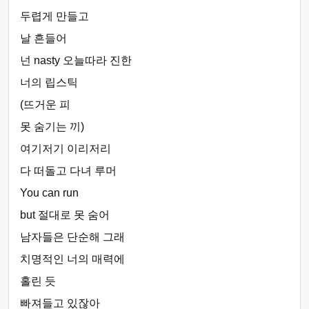
두렵게 만들고
날 흔들어
넌 nasty 오늘따라 진한
너의 립스틱
(뜨거운 피
못 숨기는 끼)
여기저기 이리저리
다 떠돌고 다녀 루머
You can run
but 절대로 못 숨어
남자들은 단순해 그래
치명적인 너의 매력에
홀린 듯
빠져들고 있잖아