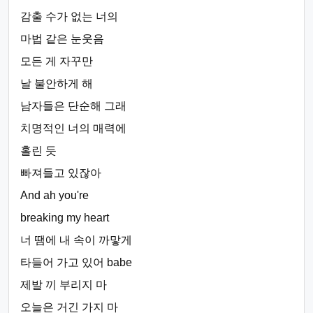
감출 수가 없는 너의
마법 같은 눈웃음
모든 게 자꾸만
날 불안하게 해
남자들은 단순해 그래
치명적인 너의 매력에
홀린 듯
빠져들고 있잖아
And ah you're
breaking my heart
너 땜에 내 속이 까맣게
타들어 가고 있어 babe
제발 끼 부리지 마
오늘은 거긴 가지 마