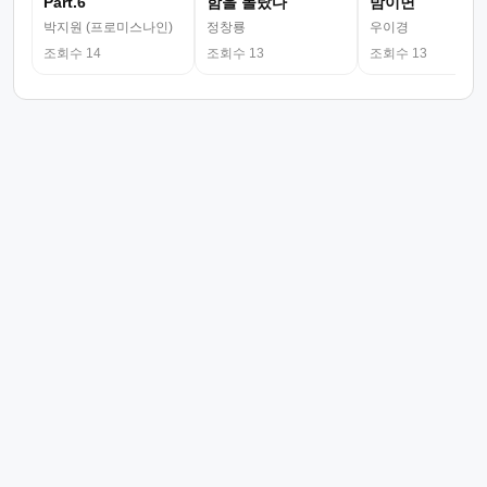
Part.6
함을 몰랐다
밤이면
박지원 (프로미스나인)
정창룡
우이경
조회수 14
조회수 13
조회수 13