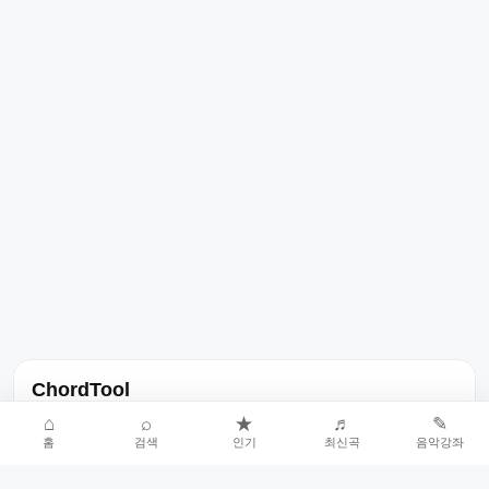
ChordTool
노래 가사, 곡 정보, 코드, 악보를 한곳에서 찾을 수 있는 음악 정보
⌂
⌕
★
♬
✎
홈
검색
인기
최신곡
음악강좌
서비스입니다.
인기곡 중심으로 악보와 코드 콘텐츠를 계속 확장합니다.