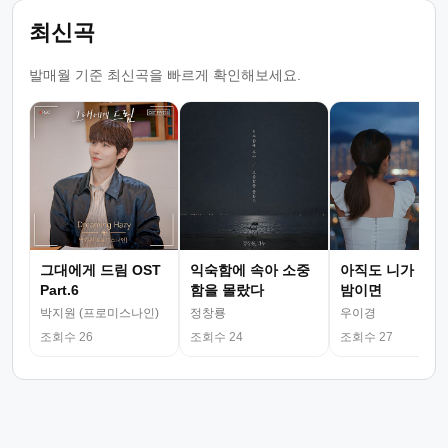
최신곡
발매월 기준 최신곡을 빠르게 확인해보세요.
그대에게 드림 OST
익숙함에 속아 소중
아직도 니가 그리
Part.6
함을 몰랐다
밤이면
박지원 (프로미스나인)
정창룡
우이경
조회수 26
조회수 24
조회수 27