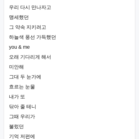
우리 다시 만나자고
맹세했던
그 약속 지키려고
하늘색 풍선 가득했던
you & me
오래 기다리게 해서
미안해
그대 두 눈가에
흐르는 눈물
내가 또
닦아 줄 테니
그때 우리가
불렀던
기억 저편에