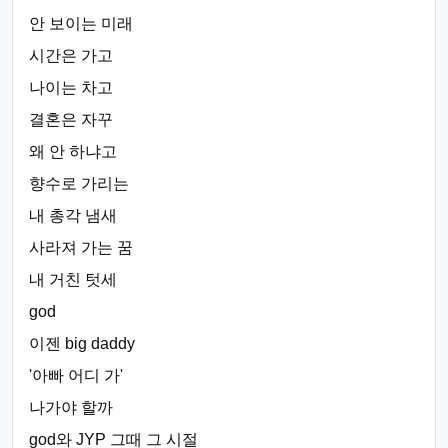
안 보이는 미래
시간은 가고
나이는 차고
결혼은 자꾸
왜 안 하냐고
향수로 가리는
내 총각 냄새
사라져 가는 꿈
내 거친 텃세
god
이젠 big daddy
'아빠 어디 가'
나가야 할까
god와 JYP 그때 그 시절