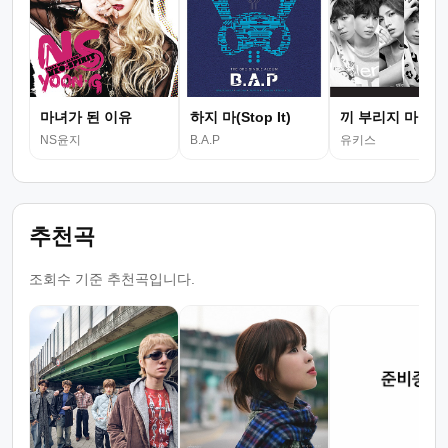
마녀가 된 이유
하지 마(Stop It)
끼 부리지 마
NS윤지
B.A.P
유키스
추천곡
조회수 기준 추천곡입니다.