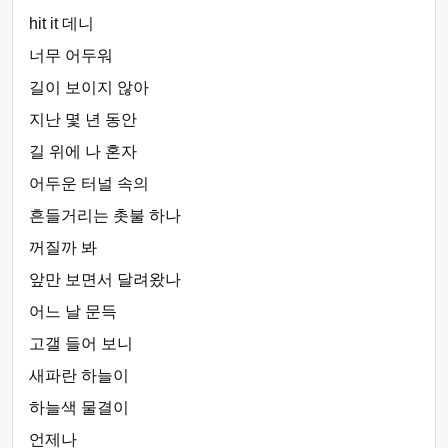
hit it 데니
너무 어두워
길이 보이지 않아
지난 몇 년 동안
길 위에 나 혼자
어두운 터널 속의
흔들거리는 촛불 하나
꺼질까 봐
앞만 보면서 달려왔나
어느 날 문득
고갤 들어 보니
새파란 하늘이
하늘색 물결이
언제나