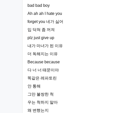
bad bad boy
Ah ah ah I hate you
forget you 네가 싫어
입 닥쳐 좀 꺼져
plz just give up
내가 마녀가 된 이유
더 독해지는 이유
Because because
다 너 너 때문이야
똑같은 레파토린
안 통해
그만 불쌍한 척
우는 척하지 말아
왜 변했는지