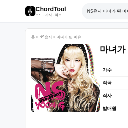
ChordTool
코드 · 가사 · 악보
홈
>
NS윤지
>
마녀가 된 이유
마녀가 
가수
작곡
작사
발매월