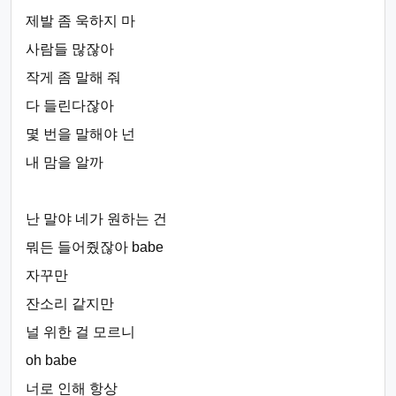
제발 좀 욱하지 마
사람들 많잖아
작게 좀 말해 줘
다 들린다잖아
몇 번을 말해야 넌
내 맘을 알까
난 말야 네가 원하는 건
뭐든 들어줬잖아 babe
자꾸만
잔소리 같지만
널 위한 걸 모르니
oh babe
너로 인해 항상