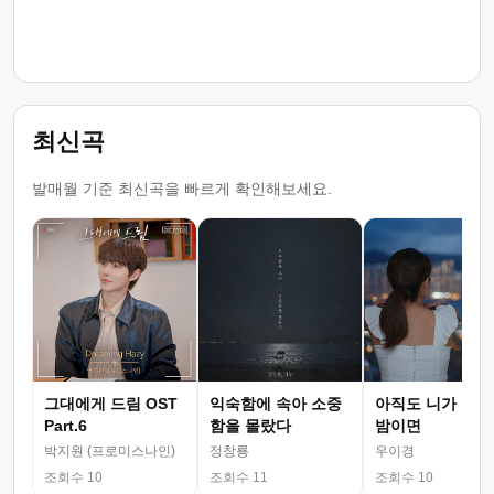
최신곡
발매월 기준 최신곡을 빠르게 확인해보세요.
그대에게 드림 OST
익숙함에 속아 소중
아직도 니가 그리
Part.6
함을 몰랐다
밤이면
박지원 (프로미스나인)
정창룡
우이경
조회수 10
조회수 11
조회수 10