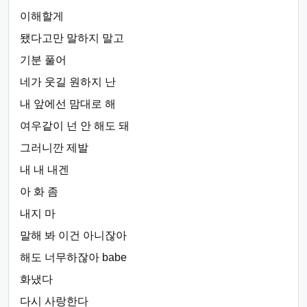
이해할게
됐다고만 말하지 말고
기분 풀어
네가 웃길 원하지 난
내 앞에선 맘대로 해
여우같이 넌 안 해도 돼
그러니깐 제발
내 내 내겐
아 화 좀
내지 마
말해 봐 이건 아니잖아
해도 너무하잖아 babe
화냈다
다시 사랑한다