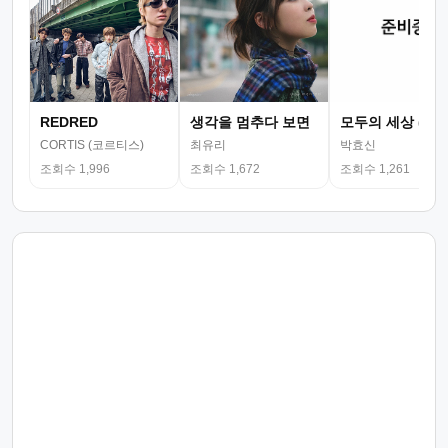
REDRED
생각을 멈추다 보면
모두의 세상 (뮤
CORTIS (코르티스)
최유리
박효신
조회수 1,996
조회수 1,672
조회수 1,261