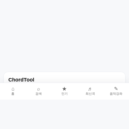
ChordTool
노래 가사, 곡 정보, 코드, 악보를 한곳에서 찾을 수 있는 음악 정보
⌂
⌕
★
♬
✎
홈
검색
인기
최신곡
음악강좌
서비스입니다.
인기곡 중심으로 악보와 코드 콘텐츠를 계속 확장합니다.
홈
인기차트
최신곡
음악강좌
악보 요청
오류 신고
🎼
작업자