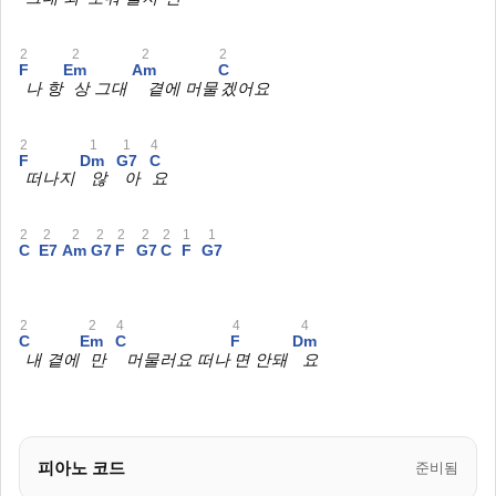
2
2
2
2
F
Em
Am
C
나 항
상 그대
곁에 머물
겠어요
2
1
1
4
F
Dm
G7
C
떠나지
않
아
요
2
2
2
2
2
2
2
1
1
C
E7
Am
G7
F
G7
C
F
G7
2
2
4
4
4
C
Em
C
F
Dm
내 곁에
만
머물러요 떠나
면 안돼
요
피아노 코드
준비됨