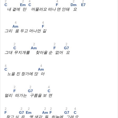
2
2
4
4
2
2
C
Em
C
F
Dm
E7
내 곁에
만
머물러요 떠나
면 안돼
요
4
4
Am
F
그리
움 두고 머나먼
길
2
2
2
2
C
Am
F
G7
그대
무지개를
찾아올 순
없어
요
4
4
C
Am
노을 진 창가에 앉
아
2
2
4
F
G7
C
멀리
떠가는
구름을 보
면
2
2
2
2
2
2
4
F
G7
Em
Am
F
G7
C
찾고 싶
은
옛 생각
들
하늘에
그려
요