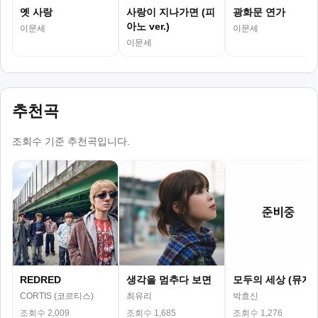
옛 사랑
사랑이 지나가면 (피
광화문 연가
아노 ver.)
이문세
이문세
이문세
추천곡
조회수 기준 추천곡입니다.
REDRED
생각을 멈추다 보면
모두의 세상 (뮤지
CORTIS (코르티스)
최유리
박효신
조회수 2,009
조회수 1,685
조회수 1,276