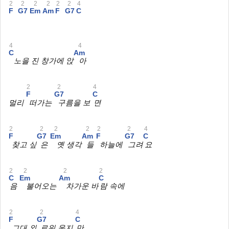
2
2
2
2
2
2
4
F
G7
Em
Am
F
G7
C
4
4
C
Am
노을 진 창가에 앉
아
2
2
4
F
G7
C
멀리
떠가는
구름을 보
면
2
2
2
2
2
2
4
F
G7
Em
Am
F
G7
C
찾고 싶
은
옛 생각
들
하늘에
그려
요
2
2
2
2
C
Em
Am
C
음
불어오는
차가운 바
람 속에
2
2
4
F
G7
C
그대 외
로워 울지
만