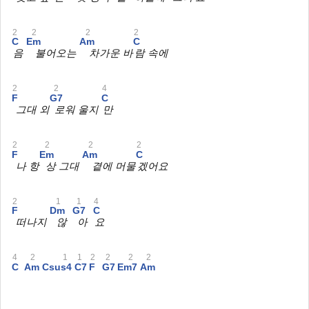
2
2
2
2
C
Em
Am
C
음
불어오는
차가운 바
람 속에
2
2
4
F
G7
C
그대 외
로워 울지
만
2
2
2
2
F
Em
Am
C
나 항
상 그대
곁에 머물
겠어요
2
1
1
4
F
Dm
G7
C
떠나지
않
아
요
4
2
1
1
2
2
2
2
C
Am
Csus4
C7
F
G7
Em7
Am