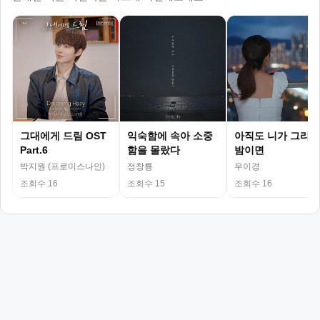
그대에게 드림 OST
익숙함에 속아 소중
아직도 니가 그리운
Part.6
함을 몰랐다
밤이면
박지원 (프로미스나인)
정창룡
우이경
조회수 16
조회수 15
조회수 16