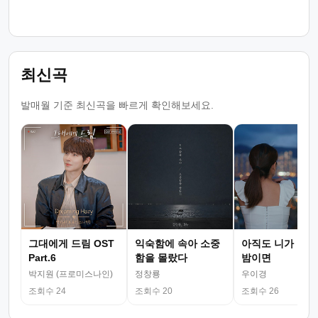
최신곡
발매월 기준 최신곡을 빠르게 확인해보세요.
그대에게 드림 OST
익숙함에 속아 소중
아직도 니가 그리
Part.6
함을 몰랐다
밤이면
박지원 (프로미스나인)
정창룡
우이경
조회수 24
조회수 20
조회수 26