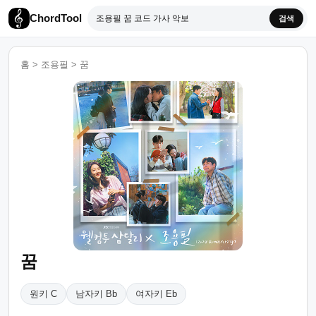
ChordTool
검색
홈
>
조용필
>
꿈
꿈
원키 C
남자키 Bb
여자키 Eb