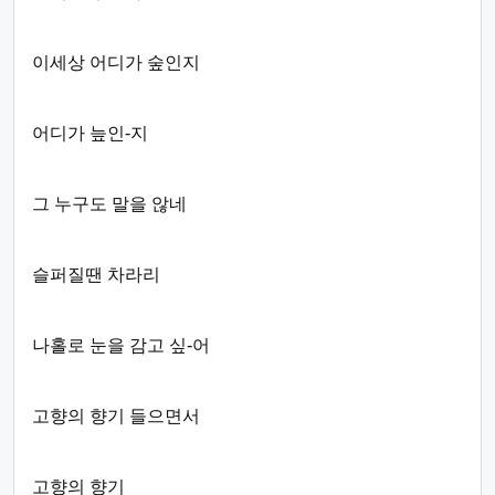
이세상 어디가 숲인지
어디가 늪인-지
그 누구도 말을 않네
슬퍼질땐 차라리
나홀로 눈을 감고 싶-어
고향의 향기 들으면서
고향의 향기