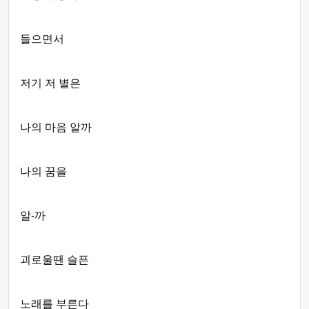
들으면서
저기 저 별은
나의 마음 알까
나의 꿈을
알-까
괴로울땐 슬픈
노래를 부른다