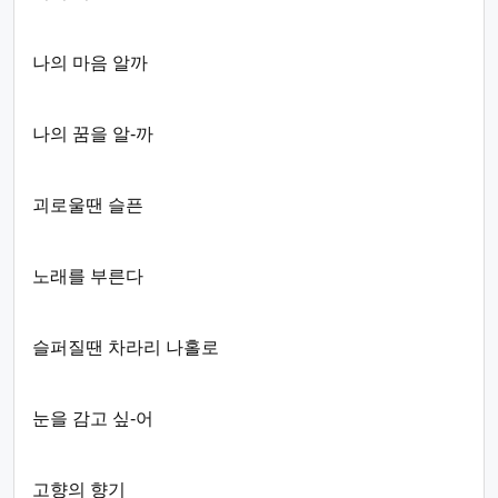
나의 마음 알까
나의 꿈을 알-까
괴로울땐 슬픈
노래를 부른다
슬퍼질땐 차라리 나홀로
눈을 감고 싶-어
고향의 향기