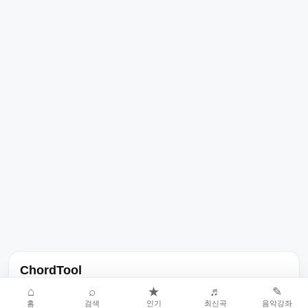
ChordTool
노래 가사, 곡 정보, 코드, 악보를 한곳에서 찾을 수 있는 음악 정보
⌂
⌕
★
♬
✎
홈
검색
인기
최신곡
음악강좌
서비스입니다.