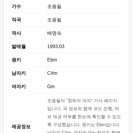
가수
조용필
작곡
조용필
작사
배명숙
발매월
1993.03
원키
Ebm
남자키
C#m
여자키
Gm
조용필의 "창밖의 여자" 가사 페이지
입니다. 곡 정보와 함께 코드 진행, 악
보 제공 여부를 한눈에 확인할 수 있도
록 구성했습니다. 원키는 Ebm입니다.
제공정보
남자키 C#m, 여자키 Gm 정보도 함께