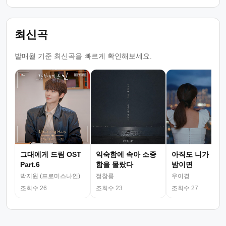
최신곡
발매월 기준 최신곡을 빠르게 확인해보세요.
그대에게 드림 OST
익숙함에 속아 소중
아직도 니가 그리
Part.6
함을 몰랐다
밤이면
박지원 (프로미스나인)
정창룡
우이경
조회수 26
조회수 23
조회수 27