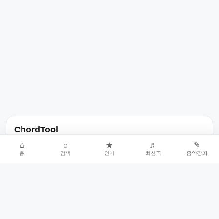
ChordTool
노래 가사, 곡 정보, 코드, 악보를 한곳에서 찾을 수 있는 음악 정보
⌂
⌕
★
♬
✎
홈
검색
인기
최신곡
음악강좌
서비스입니다.
인기곡 중심으로 악보와 코드 콘텐츠를 계속 확장합니다.
홈
인기차트
최신곡
음악강좌
악보 요청
오류 신고
🎼
작업자