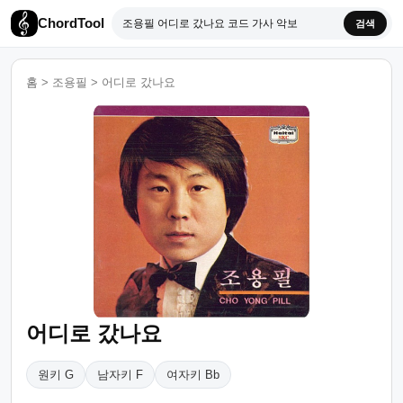
ChordTool
검색
홈
>
조용필
>
어디로 갔나요
어디로 갔나요
원키 G
남자키 F
여자키 Bb