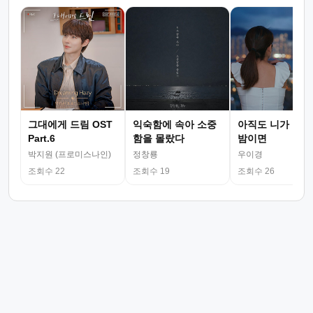
그대에게 드림 OST
익숙함에 속아 소중
아직도 니가 그리
Part.6
함을 몰랐다
밤이면
박지원 (프로미스나인)
정창룡
우이경
조회수 22
조회수 19
조회수 26