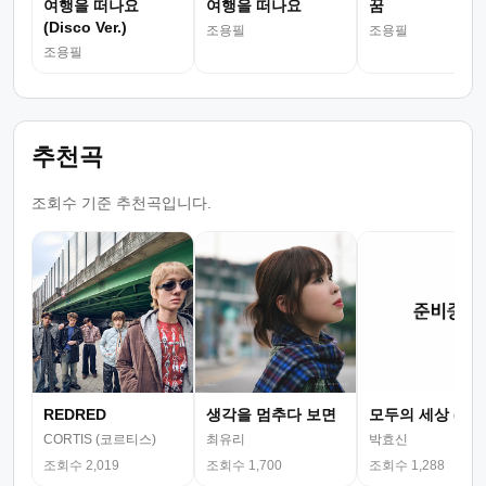
여행을 떠나요
여행을 떠나요
꿈
(Disco Ver.)
조용필
조용필
조용필
추천곡
조회수 기준 추천곡입니다.
REDRED
생각을 멈추다 보면
모두의 세상 (뮤
CORTIS (코르티스)
최유리
박효신
조회수 2,019
조회수 1,700
조회수 1,288