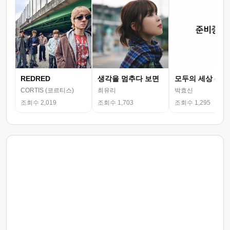
REDRED
생각을 멈추다 보면
모두의 세상 (뮤
CORTIS (코르티스)
최유리
박효신
조회수 2,019
조회수 1,703
조회수 1,295