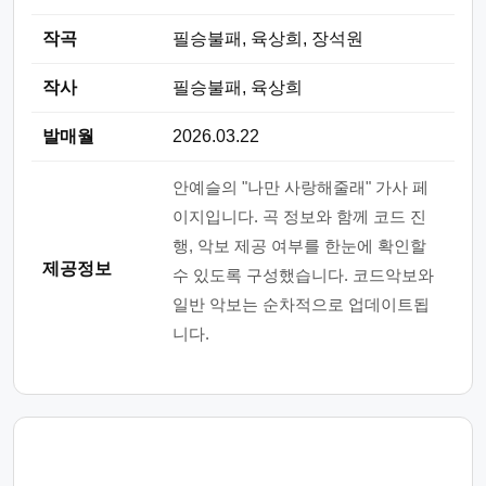
작곡
필승불패, 육상희, 장석원
작사
필승불패, 육상희
발매월
2026.03.22
안예슬의 "나만 사랑해줄래" 가사 페
이지입니다. 곡 정보와 함께 코드 진
행, 악보 제공 여부를 한눈에 확인할
제공정보
수 있도록 구성했습니다. 코드악보와
일반 악보는 순차적으로 업데이트됩
니다.