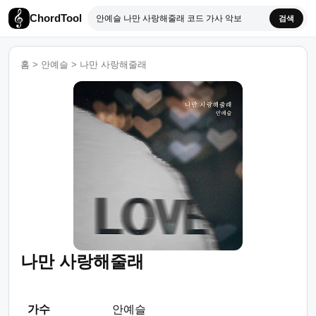
ChordTool
검색
홈
>
안예슬
>
나만 사랑해줄래
나만 사랑해줄래
가수
안예슬