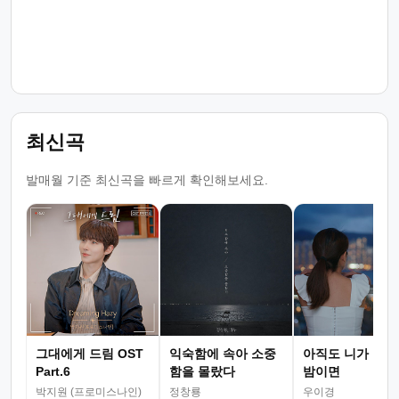
최신곡
발매월 기준 최신곡을 빠르게 확인해보세요.
그대에게 드림 OST
익숙함에 속아 소중
아직도 니가 그리
Part.6
함을 몰랐다
밤이면
박지원 (프로미스나인)
정창룡
우이경