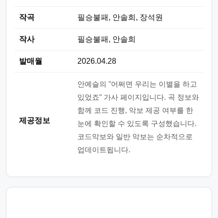
작곡
필승불패, 안솔희, 장석원
작사
필승불패, 안솔희
발매월
2026.04.28
안예슬의 "어쩌면 우리는 이별을 하고
있었죠" 가사 페이지입니다. 곡 정보와
함께 코드 진행, 악보 제공 여부를 한
제공정보
눈에 확인할 수 있도록 구성했습니다.
코드악보와 일반 악보는 순차적으로
업데이트됩니다.