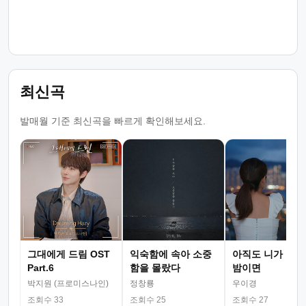
최신곡
발매월 기준 최신곡을 빠르게 확인해보세요.
그대에게 드림 OST
익숙함에 속아 소중
아직도 니가 그리
Part.6
함을 몰랐다
밤이면
박지원 (프로미스나인)
정창룡
우이경
조회수 33
조회수 25
조회수 27