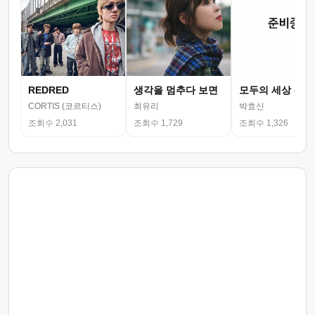
REDRED
생각을 멈추다 보면
모두의 세상 (뮤
CORTIS (코르티스)
최유리
박효신
조회수 2,031
조회수 1,729
조회수 1,326