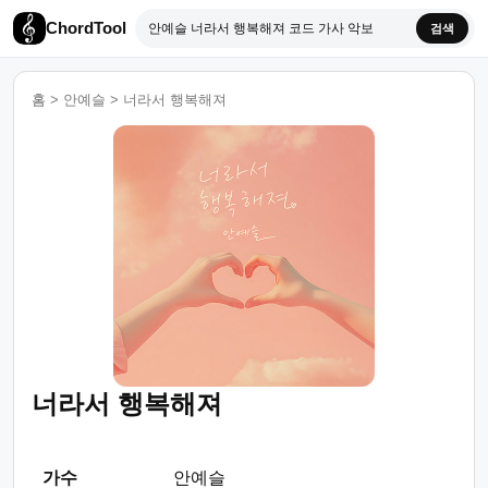
ChordTool
검색
홈
>
안예슬
>
너라서 행복해져
너라서 행복해져
가수
안예슬