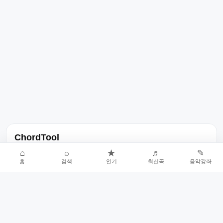
ChordTool
노래 가사, 곡 정보, 코드, 악보를 한곳에서 찾을 수 있는 음악 정보
⌂
⌕
★
♬
✎
홈
검색
인기
최신곡
음악강좌
서비스입니다.
인기곡 중심으로 악보와 코드 콘텐츠를 계속 확장합니다.
홈
인기차트
최신곡
음악강좌
악보 요청
오류 신고
🎼
작업자