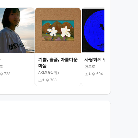
서
김광
조회
춘
기쁨, 슬픔, 아름다운
사랑하게 될 거야
마음
로
한로로
AKMU(악뮤)
 728
조회수 694
조회수 708