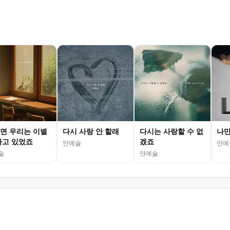
면 우리는 이별
다시 사랑 안 할래
다시는 사랑할 수 없
나만
하고 있었죠
겠죠
안예슬
안예
슬
안예슬