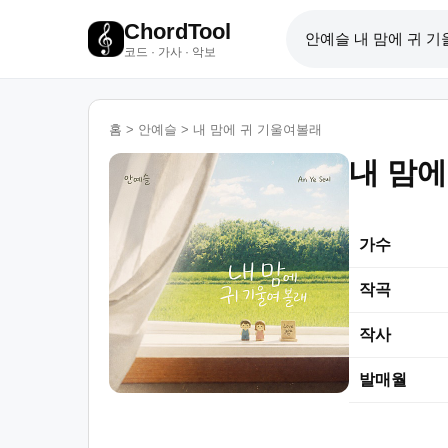
ChordTool
코드 · 가사 · 악보
홈
>
안예슬
>
내 맘에 귀 기울여볼래
내 맘에
가수
작곡
작사
발매월