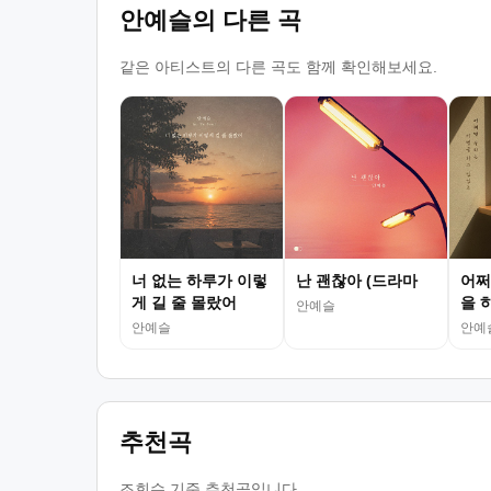
안예슬의 다른 곡
같은 아티스트의 다른 곡도 함께 확인해보세요.
너 없는 하루가 이렇
난 괜찮아 (드라마
어쩌
게 길 줄 몰랐어
을 
안예슬
안예슬
안예
추천곡
조회수 기준 추천곡입니다.