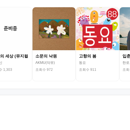
의 세상 (뮤지컬
소문의 낙원
고향의 봄
입
신
AKMU(악뮤)
동요
한로
 1,303
조회수 972
조회수 911
조회수