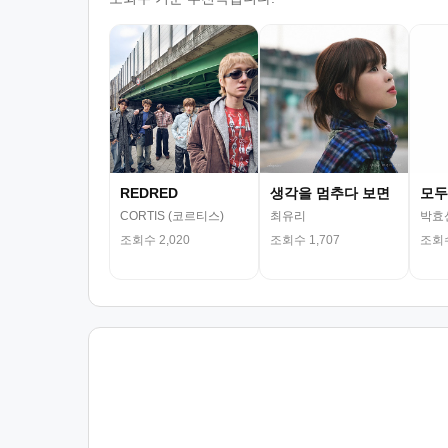
REDRED
생각을 멈추다 보면
모두
CORTIS (코르티스)
최유리
박효
조회수 2,020
조회수 1,707
조회수