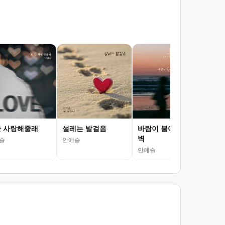
맛집
이 
안예
 사랑해줄래
설레는 발걸음
바람이 불어오는 새
벽
슬
안예슬
안예슬