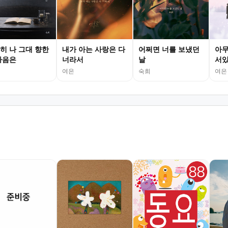
히 나 그대 향한
내가 아는 사랑은 다
어쩌면 너를 보냈던
아무
마음은
너라서
날
서
여은
숙희
여은