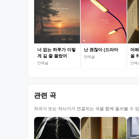
너 없는 하루가 이렇
난 괜찮아 (드라마
어쩌
게 길 줄 몰랐어
을 
안예슬
안예슬
안예
관련 곡
작곡가 또는 작사가가 연결되는 곡을 함께 둘러볼 수 