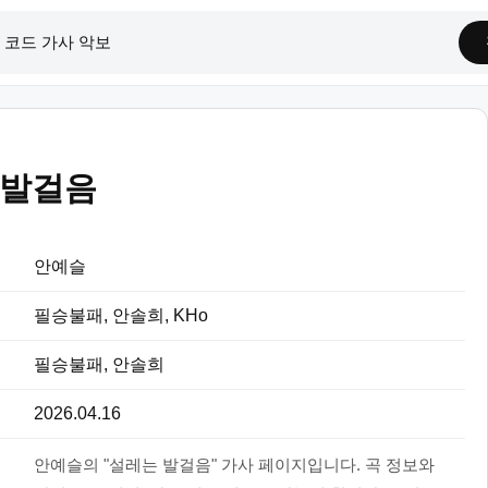
 발걸음
안예슬
필승불패, 안솔희, KHo
필승불패, 안솔희
2026.04.16
안예슬의 "설레는 발걸음" 가사 페이지입니다. 곡 정보와