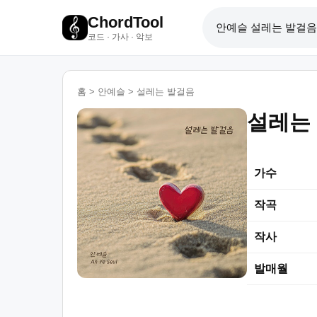
ChordTool
코드 · 가사 · 악보
홈
>
안예슬
>
설레는 발걸음
설레는
가수
작곡
작사
발매월