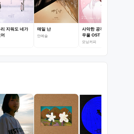
리 지워도 네가
매일 난
사악한 공작 영애의
있어
우울 OST Part.8
안예슬
모닝커피
서
김광
조회