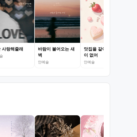
 사랑해줄래
바람이 불어오는 새
맛집을 같이 갈 사람
매일
벽
이 없어
슬
안예
안예슬
안예슬
그댈
숙희