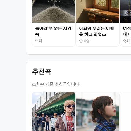
돌아갈 수 없는 시간
어쩌면 우리는 이별
여전
속
을 하고 있었죠
내 
숙희
안예슬
숙희
추천곡
조회수 기준 추천곡입니다.