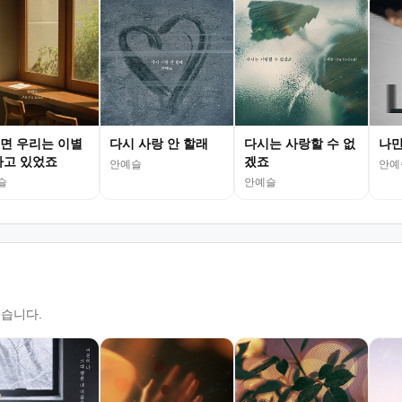
면 우리는 이별
다시 사랑 안 할래
다시는 사랑할 수 없
나만
하고 있었죠
겠죠
안예슬
안예
슬
안예슬
있습니다.